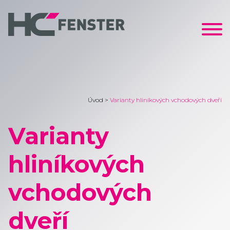
Úvod
>
Varianty hliníkových vchodových dveří
Varianty
hliníkových
vchodových
dveří