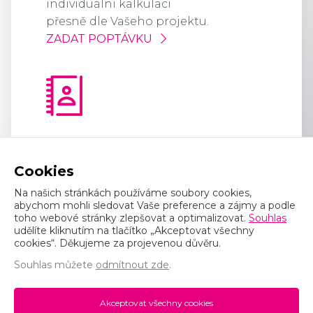
individuální kalkulaci
přesně dle Vašeho projektu.
ZADAT POPTÁVKU
Tel. +420 725 399 140 (Písek)
Tel. +420 725 399 150 (Č.
Cookies
Budějovice)
Na našich stránkách používáme soubory cookies,
Email:
info@hcfenster.cz
abychom mohli sledovat Vaše preference a zájmy a podle
toho webové stránky zlepšovat a optimalizovat.
Souhlas
Zeyerovy sady 46
udělíte kliknutím na tlačítko „Akceptovat všechny
cookies“. Děkujeme za projevenou důvěru.
38901, Vodňany
Souhlas můžete
IČ: 75379155
odmítnout zde
.
Akceptovat všechny cookies