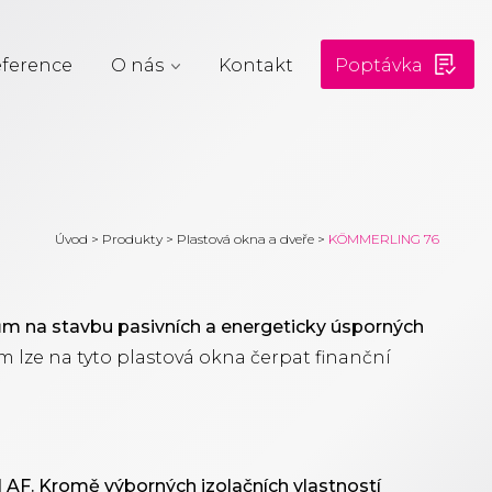
ference
O nás
Kontakt
Poptávka
Úvod
>
Produkty
>
Plastová okna a dveře
>
KÖMMERLING 76
ům na stavbu pasivních a energeticky úsporných
m lze na tyto plastová okna čerpat finanční
AF. Kromě výborných izolačních vlastností