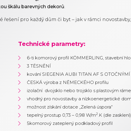
okou škálu barevných dekorů
.
 řešení pro každý dům či byt – jak v rámci novostavby
Technické parametry:
6-ti komorový profil KÖMMERLING, stavební h
3 TĚSNĚNÍ
kování SIEGENIA AUBI TITAN AF S OTOČNÝ
ČESKÁ výroba z NĚMECKÉHO profilu
izolační dvojsklo nebo trojsklo s plastovým rá
vhodný pro novostavby a nízkoenergetické do
možnost získání dotace „Zelená úspora“
2
tepelný prostup 0,73 – 0,98 W/m
.K (dle zasklení)
5komorový zateplený podkladový profil