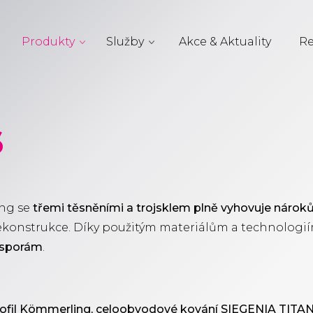
Produkty
Služby
Akce & Aktuality
Re
6
ing se
třemi těsněními a trojsklem plně vyhovuje nárok
 rekonstrukce. Díky použitým materiálům a technologií
úsporám
.
fil Kömmerling, celoobvodové kování SIEGENIA TITAN 