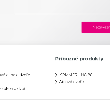
Nezávazn
Příbuzné produkty
ková okna a dveře
KÖMMERLING 88
Atriové dveře
e oken a dveří