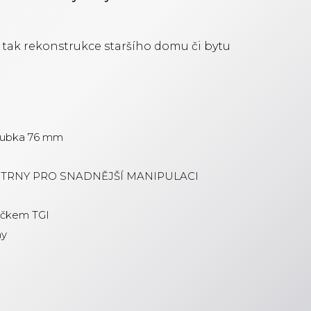
, tak rekonstrukce staršího domu či bytu
loubka 76 mm
MÍ TRNY PRO SNADNĚJŠÍ MANIPULACI
mečkem TGI
my