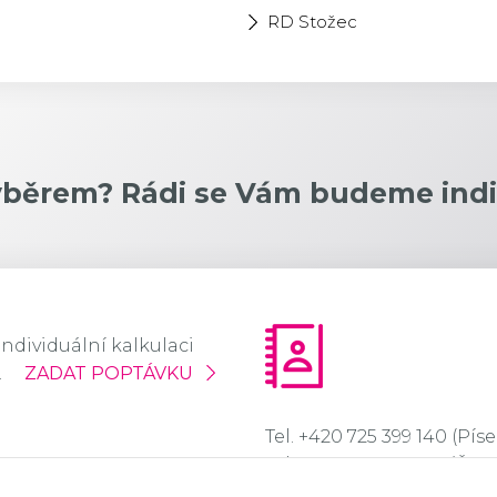
RD Stožec
 výběrem? Rádi se Vám budeme indi
ndividuální kalkulaci
.
ZADAT POPTÁVKU
Tel. +420 725 399 140 (Píse
Tel. +420 725 399 150 (Č. B
Email:
info@hcfenster.cz