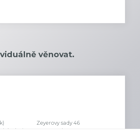
viduálně věnovat.
k)
Zeyerovy sady 46
udějovice)
38901, Vodňany
IČ: 75379155