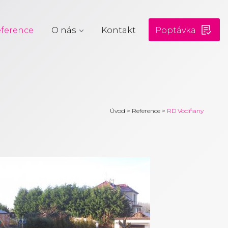
ference
O nás
Kontakt
Poptávka
Úvod
>
Reference
>
RD Vodňany